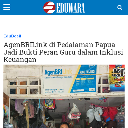
EduBocil
Sekolah Kita
EduBocil
AgenBRILink di Pedalaman Papua
Vokasi
Jadi Bukti Peran Guru dalam Inklusi
Kampus
Keuangan
Idea
Sains
EduDana
Ikuti Kami di: