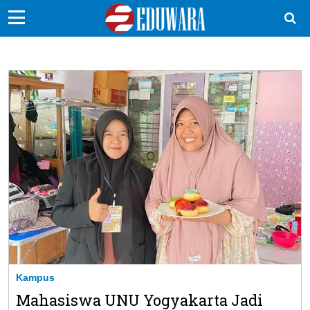
EduBocil
Sekolah Kita
Vokasi
Kampus
Idea
Sains
EduDana
Ikuti Kami di:
Kampus
Mahasiswa UNU Yogyakarta Jadi