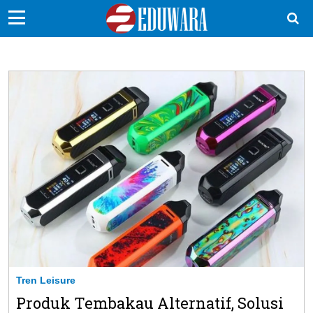
EduBocil
Sekolah Kita
Vokasi
Kampus
Idea
Sains
EduDana
Ikuti Kami di:
Tren Leisure
Produk Tembakau Alternatif, Solusi