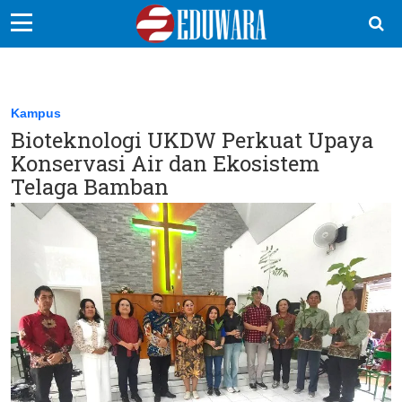
EduBocil
Sekolah Kita
Kampus
Bioteknologi UKDW Perkuat Upaya
Vokasi
Konservasi Air dan Ekosistem
Kampus
Telaga Bamban
Idea
Sains
EduDana
Ikuti Kami di: