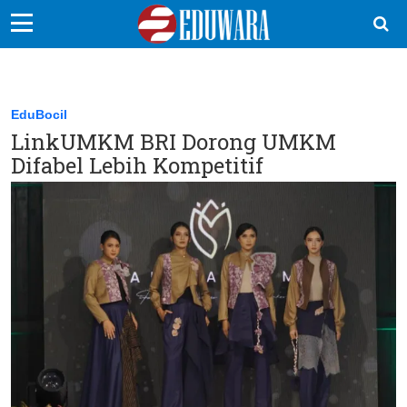
EduBocil
Sekolah Kita
EduBocil
LinkUMKM BRI Dorong UMKM
Vokasi
Difabel Lebih Kompetitif
Kampus
Idea
Sains
EduDana
Ikuti Kami di: