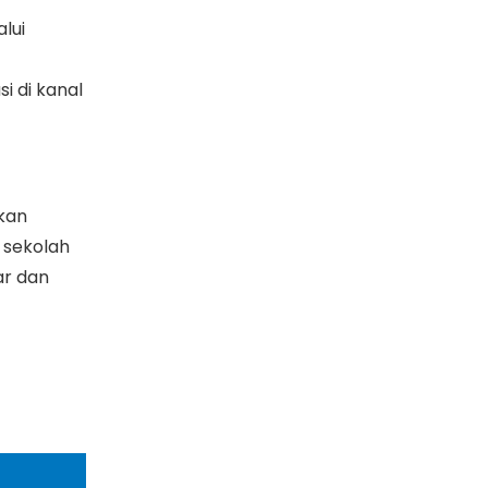
lui
i di kanal
ikan
n sekolah
ar dan