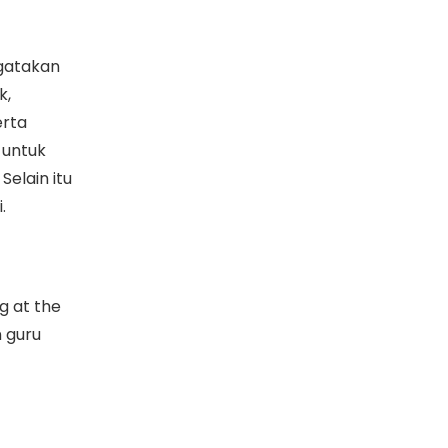
ngatakan
k,
erta
 untuk
elain itu
.
g at the
 guru