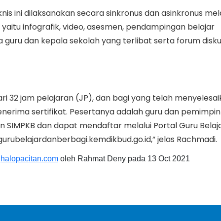
is ini dilaksanakan secara sinkronus dan asinkronus mela
 yaitu infografik, video, asesmen, pendampingan belajar
 guru dan kepala sekolah yang terlibat serta forum diskus
i dari 32 jam pelajaran (JP), dan bagi yang telah menyelesa
nerima sertifikat. Pesertanya adalah guru dan pemimpi
un SIMPKB dan dapat mendaftar melalui Portal Guru Belaj
gurubelajardanberbagi.kemdikbud.go.id,” jelas Rachmadi.
i
halopacitan.com
oleh Rahmat Deny pada 13 Oct 2021