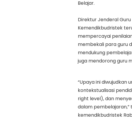
Belajar.
Direktur Jenderal Guru
Kemendikbudristek ter
mempercayai penilaian 
membekali para guru d
mendukung pembelajara
juga mendorong guru m
“Upaya ini diwujudkan 
kontekstualisasi pendi
right level), dan meny
dalam pembelajaran,” te
kemendikbudristek Rabu