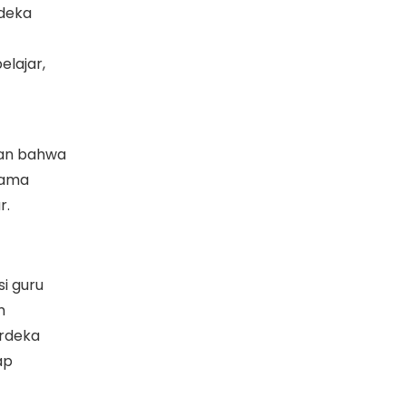
rdeka
lajar,
kan bahwa
sama
r.
i guru
m
rdeka
ap