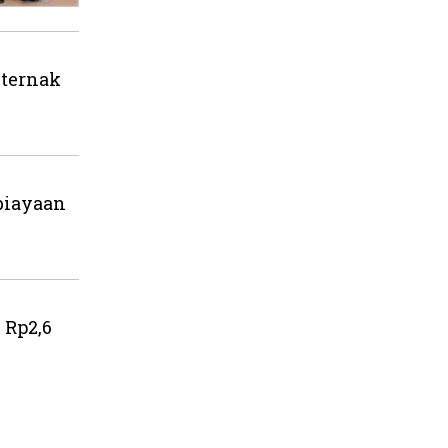
eternak
biayaan
 Rp2,6