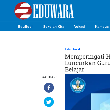
EduBocil
Sekolah Kita
Vokasi
Kampus
EduBocil
Sekolah Kita
EduBocil
Memperingati H
Vokasi
Luncurkan Guru 
Kampus
Belajar
Idea
BAGIKAN:
Sains
EduDana