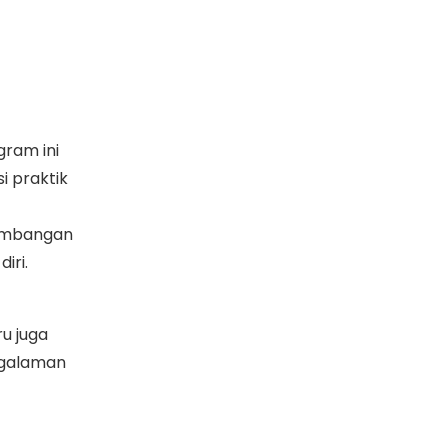
gram ini
 praktik
gembangan
iri.
ru juga
ngalaman