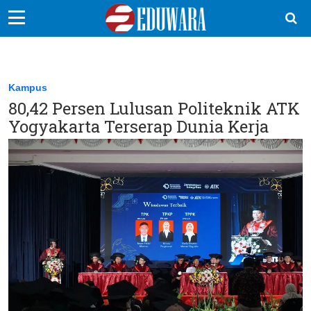
EduBocil
Sekolah Kita
Kampus
80,42 Persen Lulusan Politeknik ATK
Vokasi
Yogyakarta Terserap Dunia Kerja
Kampus
Idea
Sains
EduDana
Ikuti Kami di: