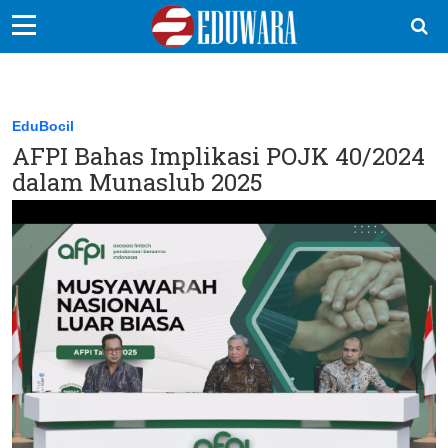
EduBocil
Sekolah Kita
EduBocil
AFPI Bahas Implikasi POJK 40/2024
Vokasi
dalam Munaslub 2025
Kampus
Idea
Sains
EduDana
Ikuti Kami di: