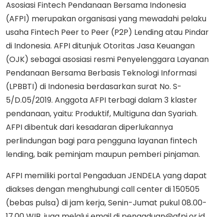
Asosiasi Fintech Pendanaan Bersama Indonesia
(AFPI) merupakan organisasi yang mewadahi pelaku
usaha Fintech Peer to Peer (P2P) Lending atau Pindar
di Indonesia. AFPI ditunjuk Otoritas Jasa Keuangan
(OJK) sebagai asosiasi resmi Penyelenggara Layanan
Pendanaan Bersama Berbasis Teknologi Informasi
(LPBBTI) di Indonesia berdasarkan surat No. S-
5/D.05/2019. Anggota AFPI terbagi dalam 3 klaster
pendanaan, yaitu: Produktif, Multiguna dan Syariah.
AFPI dibentuk dari kesadaran diperlukannya
perlindungan bagi para pengguna layanan fintech
lending, baik peminjam maupun pemberi pinjaman.
AFPI memiliki portal Pengaduan JENDELA yang dapat
diakses dengan menghubungi call center di 150505
(bebas pulsa) di jam kerja, Senin-Jumat pukul 08.00-
17.00 WIB, juga melalui email di
pengaduan@afpi.or.id