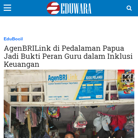
EduBocil
Sekolah Kita
EduBocil
AgenBRILink di Pedalaman Papua
Vokasi
Jadi Bukti Peran Guru dalam Inklusi
Kampus
Keuangan
Idea
Sains
EduDana
Ikuti Kami di: