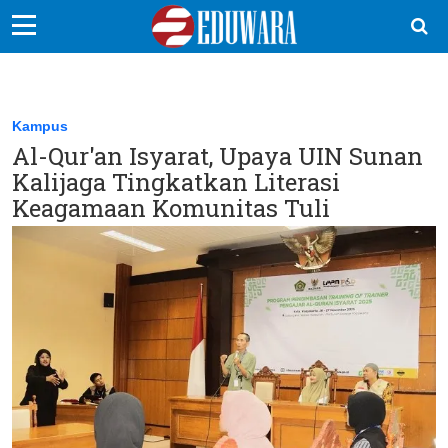
EduBocil
Sekolah Kita
Kampus
Al-Qur'an Isyarat, Upaya UIN Sunan
Vokasi
Kalijaga Tingkatkan Literasi
Kampus
Keagamaan Komunitas Tuli
Idea
Sains
EduDana
Ikuti Kami di: