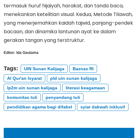
termasuk huruf hijaiyah, harakat, dan tanda baca,
menekankan ketelitian visual. Kedua, Metode Tilawah,
yang menerjemahkan kaidah tajwid, panjang-pendek
bacaan, dan dinamika lantunan ayat ke dalam
gerakan tangan yang terstruktur.
Editor:
Ida Gautama
Tags:
UIN Sunan Kalijaga
Baznas RI
Al Qur'an Isyarat
pld uin sunan kalijaga
lp2m uin sunan kalijaga
literasi keagamaan
komunitas tuli
penyandang tuli
pendidikan agama bagi difabel
syiar dakwah inklusif