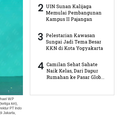
2
UIN Sunan Kalijaga
Memulai Pembangunan
Kampus II Pajangan
3
Pelestarian Kawasan
Sungai Jadi Tema Besar
KKN di Kota Yogyakarta
4
Camilan Sehat Sahate
Naik Kelas, Dari Dapur
Rumahan ke Pasar Glob...
chael W.P
tiga kiri),
rektur PT Indo
i Jakarta,