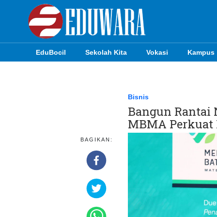
EduBocil
Sekolah Kita
Vokasi
Kampus
EduBocil
Sekolah Kita
Bisnis
Bangun Rantai N
Vokasi
MBMA Perkuat 
Kampus
BAGIKAN:
Idea
Sains
EduDana