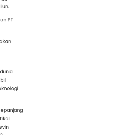
iun.
dan PT
 akan
 dunia
bil
eknologi
 sepanjang
tikal
evin