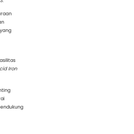
3.
araan
an
 yang
silitas
cid Iron
nting
rai
 mendukung