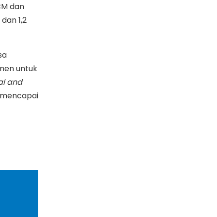
CM dan
dan 1,2
sa
tmen untuk
al and
k mencapai