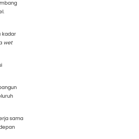
tambang
el.
a kadar
ta
wet
i
ibangun
luruh
erja sama
rdepan