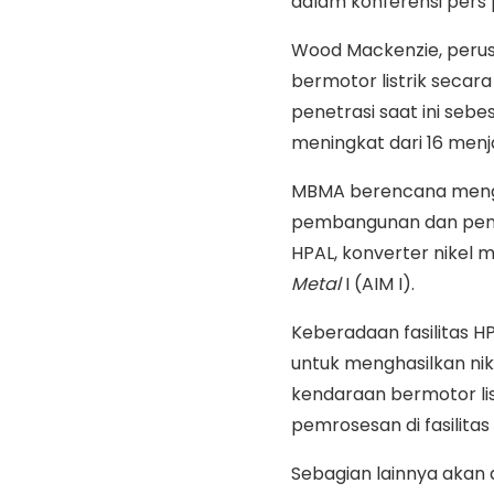
dalam konferensi pers 
Wood Mackenzie, perus
bermotor listrik seca
penetrasi saat ini sebe
meningkat dari 16 menj
MBMA berencana menggu
pembangunan dan penge
HPAL, konverter nikel m
Metal
I (AIM I).
Keberadaan fasilitas 
untuk menghasilkan nikel
kendaraan bermotor lis
pemrosesan di fasilitas
Sebagian lainnya akan