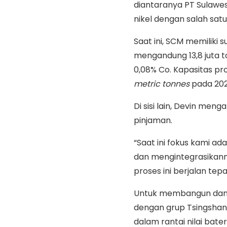
diantaranya PT Sulaw
nikel dengan salah sat
Saat ini, SCM memiliki su
mengandung 13,8 juta to
0,08% Co. Kapasitas pr
metric tonnes
pada 202
Di sisi lain, Devin me
pinjaman.
“Saat ini fokus kami 
dan mengintegrasikan
proses ini berjalan tep
Untuk membangun dan 
dengan grup Tsingshan
dalam rantai nilai bate