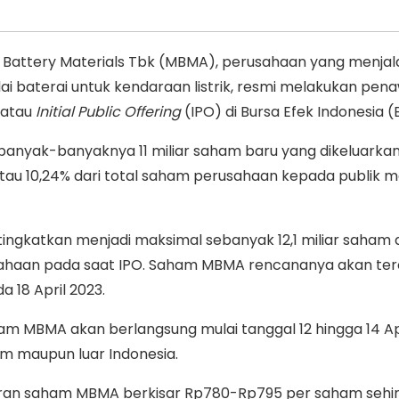
Battery Materials Tbk (MBMA), perusahaan yang menja
 nilai baterai untuk kendaraan listrik, resmi melakukan pe
 atau
Initial Public Offering
(IPO) di Bursa Efek Indonesia (B
yak-banyaknya 11 miliar saham baru yang dikeluarkan
au 10,24% dari total saham perusahaan kepada publik me
tingkatkan menjadi maksimal sebanyak 12,1 miliar saham a
sahaan pada saat IPO. Saham MBMA rencananya akan terc
a 18 April 2023.
m MBMA akan berlangsung mulai tanggal 12 hingga 14 Ap
am maupun luar Indonesia.
an saham MBMA berkisar Rp780-Rp795 per saham sehi