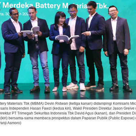
Ikuti Kami di:
ttery Materials Tbk (MBMA) Devin Ridwan (ketiga kanan) didampingi Komisaris Mi
ris Independen Hasan Fawzi (kedua kiri), Wakil Presiden Direktur Jason Greive (ke
Direktur PT Trimegah Sekuritas Indonesia Tbk David Agus (kanan), dan Presiden Di
 (kiri) bersama-sama membaca prospektus dalam Paparan Publik (Public Expose) d
Panji Asmoro)