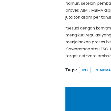
Namun, setelah pemban
proyek AIM I, MBMA dip
juta ton asam per tahu
“Sesuai dengan komitm
mengikuti regulasi yan
menjalankan proses bis
Governance
atau ESG. 
target net-zero emissi
Tags:
IPO
PT MBMA