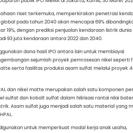
paparan publik IPO MBMA di Jakarta, Kamis, 30 Maret 202
ahaan riset terkemuka, memperkirakan penetrasi kend
ra global pada tahun 2040 akan mencapai 69% dibandingk
sar 19%, dengan prediksi penjualan kendaraan listrik dunia
adi 93 juta kendaraan antara 2022 dan 2040.
nakan dana hasil IPO antara lain untuk membiayai
mbangan sejumlah proyek pemrosesan nikel seperti fa
atte serta fasilitas produksi asam sulfat melalui proyek
A
HPAL dan nikel matte merupakan salah satu komponen pe
 sulfat dan kobalt sulfat dalam hilirisasi rantai nilai bate
trik. Asam sulfat juga menjadi salah satu material yang
 HPAL.
 digunakan untuk memperkuat modal kerja anak usaha,