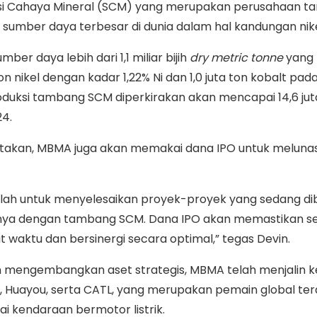
esi Cahaya Mineral (SCM) yang merupakan perusahaan 
u sumber daya terbesar di dunia dalam hal kandungan nik
mber daya lebih dari 1,1 miliar bijih
dry metric tonne
yang
n nikel dengan kadar 1,22% Ni dan 1,0 juta ton kobalt pad
oduksi tambang SCM diperkirakan akan mencapai 14,6 ju
4.
ngatakan, MBMA juga akan memakai dana IPO untuk melunas
adalah untuk menyelesaikan proyek-proyek yang sedang d
nya dengan tambang SCM. Dana IPO akan memastikan se
at waktu dan bersinergi secara optimal,” tegas Devin.
mengembangkan aset strategis, MBMA telah menjalin k
, Huayou, serta CATL, yang merupakan pemain global te
rai kendaraan bermotor listrik.