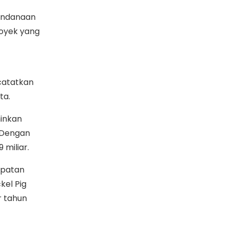
pendanaan
oyek yang
catatkan
ta.
minkan
 Dengan
 miliar.
apatan
kel Pig
r tahun