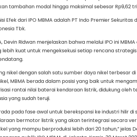
 tambahan modal hingga maksimal sebesar Rp9,62 tril
si Efek dari IPO MBMA adalah PT Indo Premier Sekuritas 
onesia Tbk.
, Devin Ridwan menjelaskan bahwa melalui IPO ini MBMA
 lebih kuat untuk mengeksekusi setiap rencana strategis
endatang.
g nikel dengan salah satu sumber daya nikel terbesar di
ikel, MBMA berada dalam posisi yang baik untuk mengam
asi rantai nilai baterai kendaraan listrik, didukung oleh t
ia yang sudah teruji.
rada pada fase awal untuk berekspansi ke industri hilir di
ndaraan bermotor listrik yang akan terintegrasi secara ver
el yang mampu berproduksi lebih dari 20 tahun,” jelas D