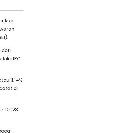
lankan
nawaran
EI).
 dari
lalui IPO
tau 11,14%
atat di
ril 2023
ngga