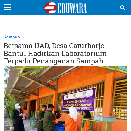
EduBocil
Sekolah Kita
Kampus
Bersama UAD, Desa Caturharjo
Vokasi
Bantul Hadirkan Laboratorium
Kampus
Terpadu Penanganan Sampah
Idea
Sains
EduDana
Ikuti Kami di: