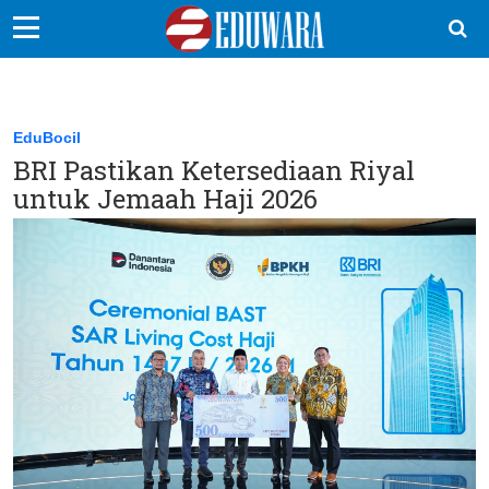
EduBocil
Sekolah Kita
EduBocil
BRI Pastikan Ketersediaan Riyal
Vokasi
untuk Jemaah Haji 2026
Kampus
Idea
Sains
EduDana
Ikuti Kami di: