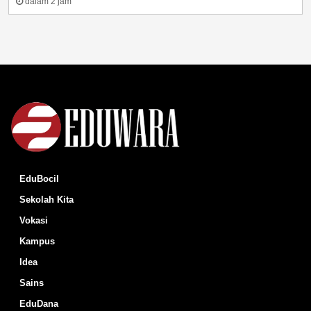
dalam 2 jam
EduBocil
Sekolah Kita
Vokasi
Kampus
Idea
Sains
EduDana