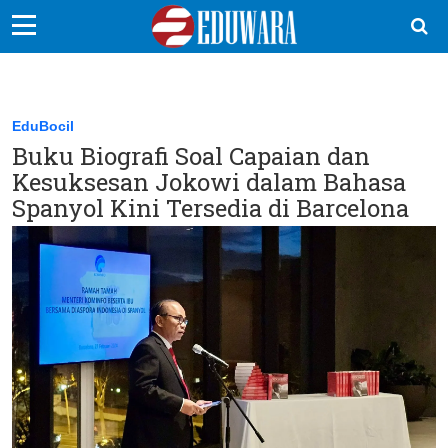
EduBocil
Sekolah Kita
EduBocil
Buku Biografi Soal Capaian dan
Vokasi
Kesuksesan Jokowi dalam Bahasa
Kampus
Spanyol Kini Tersedia di Barcelona
Idea
Sains
EduDana
Ikuti Kami di: