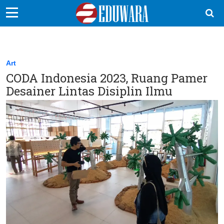
EduBocil
Sekolah Kita
Art
CODA Indonesia 2023, Ruang Pamer
Vokasi
Desainer Lintas Disiplin Ilmu
Kampus
Idea
Sains
EduDana
Ikuti Kami di: