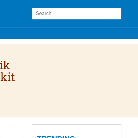
ik
kit