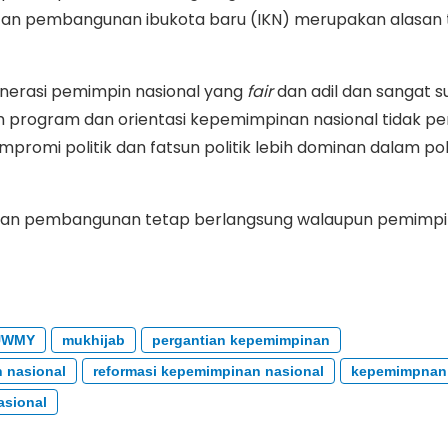
an pembangunan ibukota baru (IKN) merupakan alasan 
nerasi pemimpin nasional yang
fair
dan adil dan sangat su
lam program dan orientasi kepemimpinan nasional tidak p
ompromi politik dan fatsun politik lebih dominan dalam poli
utan pembangunan tetap berlangsung walaupun pemimp
UWMY
mukhijab
pergantian kepemimpinan
 nasional
reformasi kepemimpinan nasional
kepemimpnan 
asional