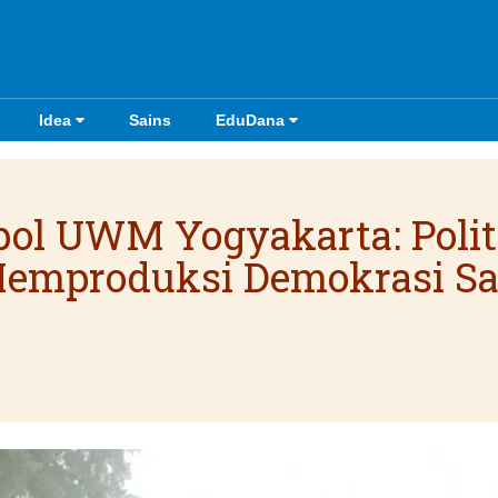
Idea
Sains
EduDana
pol UWM Yogyakarta: Polit
Memproduksi Demokrasi Sa