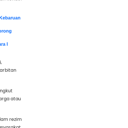
 Kebaruan
orong
ra I
,
karbitan
angkut
arga atau
alam rezim
asyarakat