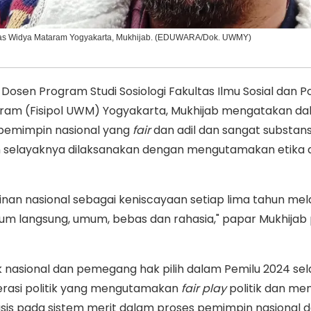
sitas Widya Mataram Yogyakarta, Mukhijab. (EDUWARA/Dok. UWMY)
sen Program Studi Sosiologi Fakultas Ilmu Sosial dan Pol
aram (Fisipol UWM) Yogyakarta, Mukhijab mengatakan d
 pemimpin nasional yang
fair
dan adil dan sangat substansi
 selayaknya dilaksanakan dengan mengutamakan etika 
an nasional sebagai keniscayaan setiap lima tahun mela
um langsung, umum, bebas dan rahasia," papar Mukhijab
ik nasional dan pemegang hak pilih dalam Pemilu 2024 se
asi politik yang mengutamakan
fair play
politik dan me
asis pada sistem merit dalam proses pemimpin nasional d