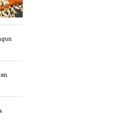
ngun
kan
a