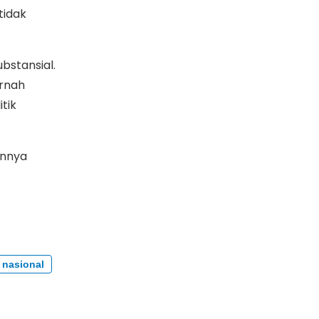
tidak
bstansial.
ernah
tik
innya
nasional