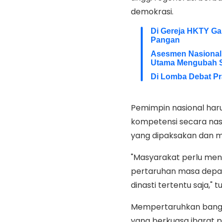
demokrasi.
Di Gereja HKTY Ga
Pangan
Asesmen Nasional,
Utama Mengubah Si
Di Lomba Debat Pr
Pemimpin nasional haru
kompetensi secara nasi
yang dipaksakan dan
"Masyarakat perlu men
pertaruhan masa depa
dinasti tertentu saja," t
Mempertaruhkan bangsa
yang berkuasa ibarat p