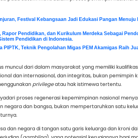
njuran, Festival Kebangsaan Jadi Edukasi Pangan Menuju
 Rapor Pendidikan, dan Kurikulum Merdeka Sebagai Pend
stem Pendidikan di Indonesia.
a PIPTK, Teknik Pengolahan Migas PEM Akamigas Raih Jua
s muncul dari dalam masyarakat yang memiliki kualifikasi
onal dan internasional, dan integritas, bukan pemimpin 
 menggunakan
privilege
atau hak istimewa tertentu.
yadari proses regenerasi kepemimpinan nasional meny
n negara dan bangsa, bukan mempertaruhkan satu kelu
uturnya.
 dan negara di tangan satu garis keluarga dan kroni d
erjudian (
gambling
), yang potensial kerugiannya bagi m