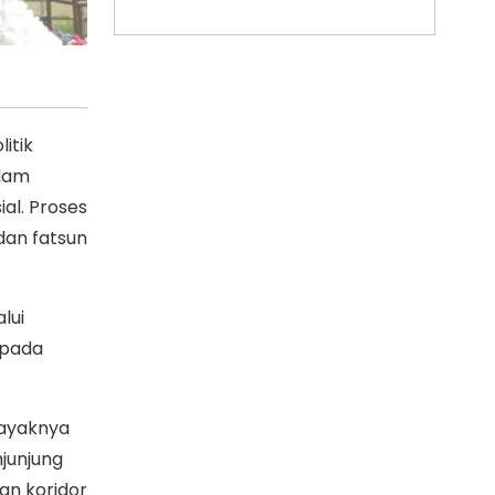
itik
alam
al. Proses
dan fatsun
lui
 pada
layaknya
njunjung
an koridor