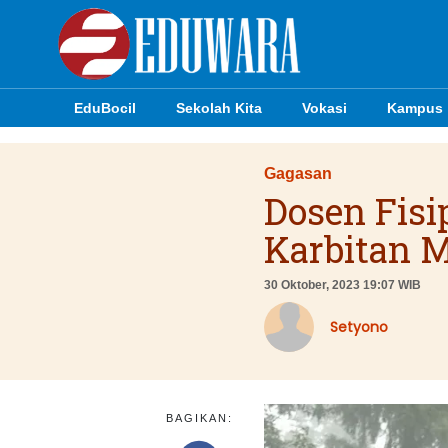
EduBocil
Sekolah Kita
Vokasi
Kampus
EduBocil
Gagasan
Sekolah Kita
Dosen Fisi
Vokasi
Karbitan 
Kampus
30 Oktober, 2023 19:07 WIB
Idea
Setyono
Sains
EduDana
BAGIKAN: