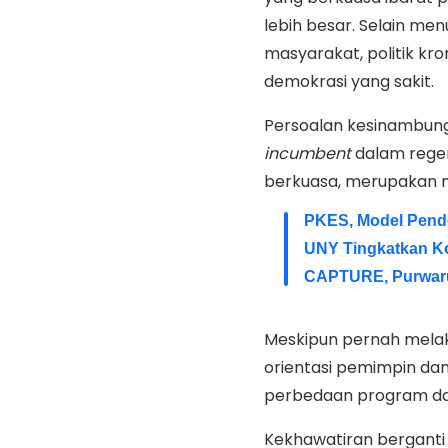
lebih besar. Selain m
masyarakat, politik kr
demokrasi yang sakit.
Persoalan kesinambun
incumbent
dalam regen
berkuasa, merupakan mi
PKES, Model Pende
UNY Tingkatkan K
CAPTURE, Purwaru
Meskipun pernah melak
orientasi pemimpin dan
perbedaan program da
Kekhawatiran berganti