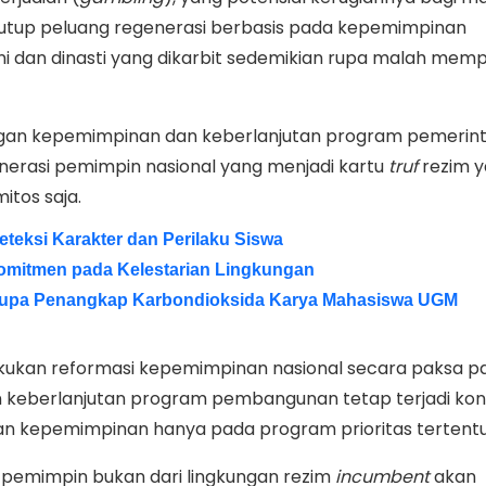
enutup peluang regenerasi berbasis pada kepemimpinan
oni dan dinasti yang dikarbit sedemikian rupa malah mem
gan kepemimpinan dan keberlanjutan program pemerin
erasi pemimpin nasional yang menjadi kartu
truf
rezim 
tos saja.
teksi Karakter dan Perilaku Siswa
omitmen pada Kelestarian Lingkungan
pa Penangkap Karbondioksida Karya Mahasiswa UGM
ukan reformasi kepemimpinan nasional secara paksa pa
 keberlanjutan program pembangunan tetap terjadi kons
n kepemimpinan hanya pada program prioritas tertent
 pemimpin bukan dari lingkungan rezim
incumbent
akan