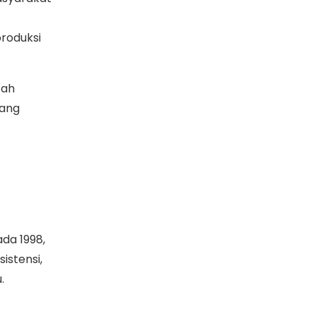
produksi
tah
yang
da 1998,
istensi,
u.