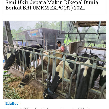
Seni Ukir Jepara Makin Dikenal Dunia
Berkat BRI UMKM EXPO(RT) 202...
EduBocil