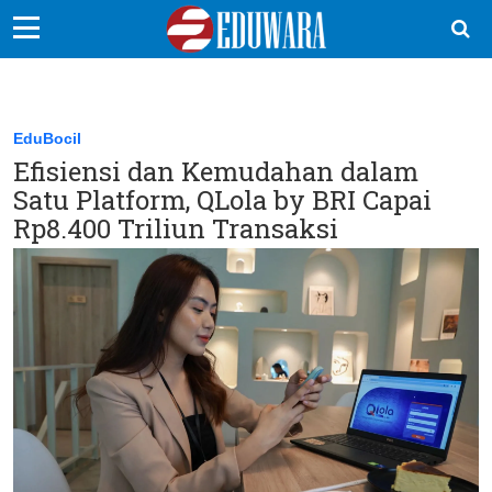
EduBocil
Sekolah Kita
EduBocil
Efisiensi dan Kemudahan dalam
Vokasi
Satu Platform, QLola by BRI Capai
Kampus
Rp8.400 Triliun Transaksi
Idea
Sains
EduDana
Ikuti Kami di: