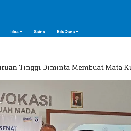
Idea
Sains
EduDana
guruan Tinggi Diminta Membuat Mata K