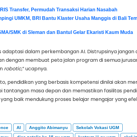
QRIS Transfer, Permudah Transaksi Harian Nasabah
ingi UMKM, BRI Bantu Klaster Usaha Manggis di Bali Te
 SMA/SMK di Sleman dan Bantul Gelar Ekaristi Kaum Muda
s adaptasi dalam perkembangan AI. Distrupsinya jangan
an dengan membuat peta jalan program di semua jurusa
an
robotic
,” ucapnya.
ito, pendidikan yang berbasis kompetensi dinilai akan 
tantangan masa depan dan memastikan fasilitas pendi
 yang baik mendukung proses belajar mengajar yang efek
gence
AI
Anggito Abimanyu
Sekolah Vokasi UGM