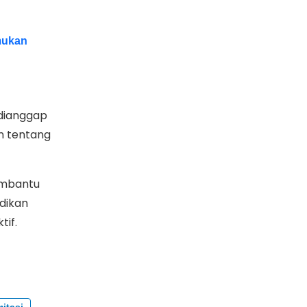
mukan
 dianggap
n tentang
membantu
dikan
tif.