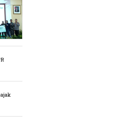
PR
ajak