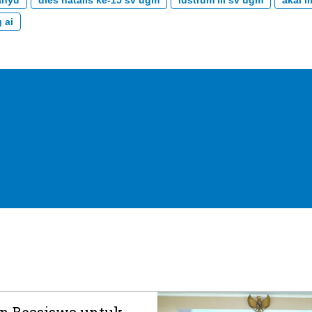
anyu
dies natalis ke-15 sv ugm
lustrum iii sv ugm
akal i
 ai