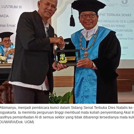
Ikuti Kami di:
 Abimanyu, menjadi pembicara kunci dalam Sidang Senat Terbuka Dies Natalis ke
ogyakarta. Ia meminta perguruan tinggi membuat mata kuliah penyeimbang Akal Imita
masifnya pemanfaatan AI di semua sektor yang tidak dibarengi tersedianya mata kul
(EDUWARA/Dok. UGM)