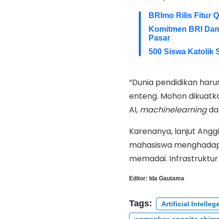
BRImo Rilis Fitur 
Komitmen BRI Damp
Pasar
500 Siswa Katolik
“Dunia pendidikan haru
enteng. Mohon dikuatk
AI,
machinelearning
d
Karenanya, lanjut Angg
mahasiswa menghadapi 
memadai. Infrastruktur
Editor:
Ida Gautama
Tags:
Artificial Intelle