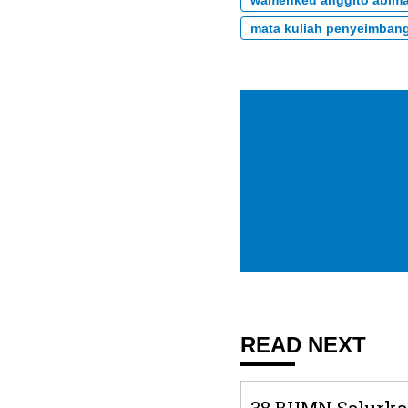
wamenkeu anggito abim
mata kuliah penyeimbang
READ NEXT