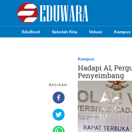
EduBocil
Sekolah Kita
Vokasi
Kampus
EduBocil
Sekolah Kita
Kampus
Hadapi AI, Per
Vokasi
Penyeimbang
Kampus
BAGIKAN:
Idea
Sains
EduDana