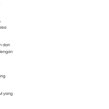
a
,
bisa
n dan
 dengan
ang
DM yang
,