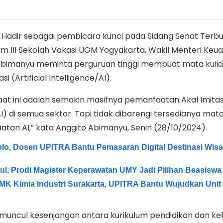
Hadir sebagai pembicara kunci pada Sidang Senat Terbu
rum III Sekolah Vokasi UGM Yogyakarta, Wakil Menteri Keu
bimanyu meminta perguruan tinggi membuat mata kuli
 (Artificial Intelligence/AI).
at ini adalah semakin masifnya pemanfaatan Akal Imitas
/AI) di semua sektor. Tapi tidak dibarengi tersedianya mata
an AI,” kata Anggito Abimanyu, Senin (28/10/2024).
o, Dosen UPITRA Bantu Pemasaran Digital Destinasi Wisa
ul, Prodi Magister Keperawatan UMY Jadi Pilihan Beasiswa
MK Kimia Industri Surakarta, UPITRA Bantu Wujudkan Unit
uncul kesenjangan antara kurikulum pendidikan dan k