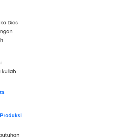
ka Dies
angan
ah
i
 kuliah
ta
 Produksi
ebutuhan