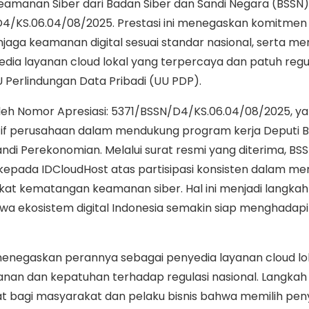
amanan Siber dari Badan Siber dan Sandi Negara (BSSN
D4/KS.06.04/08/2025. Prestasi ini menegaskan komitmen
aga keamanan digital sesuai standar nasional, serta m
edia layanan cloud lokal yang terpercaya dan patuh regul
Perlindungan Data Pribadi (UU PDP).
h Nomor Apresiasi: 5371/BSSN/D4/KS.06.04/08/2025, y
if perusahaan dalam mendukung program kerja Deputi B
di Perekonomian. Melalui surat resmi yang diterima, BS
kepada IDCloudHost atas partisipasi konsisten dalam me
kat kematangan keamanan siber. Hal ini menjadi langkah
a ekosistem digital Indonesia semakin siap menghada
enegaskan perannya sebagai penyedia layanan cloud lo
nan dan kepatuhan terhadap regulasi nasional. Langkah i
 bagi masyarakat dan pelaku bisnis bahwa memilih pen