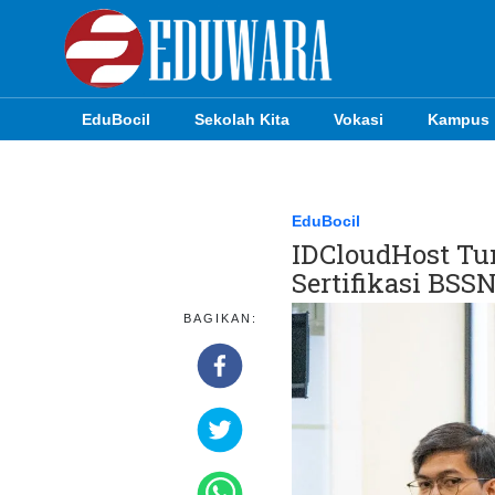
EduBocil
Sekolah Kita
Vokasi
Kampus
EduBocil
Sekolah Kita
EduBocil
IDCloudHost Tu
Vokasi
Sertifikasi BSS
Kampus
BAGIKAN:
Idea
Sains
EduDana