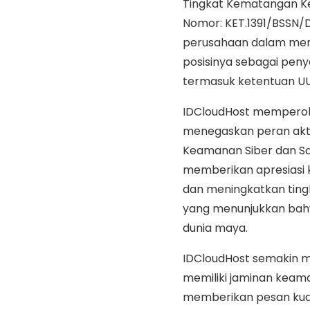
Tingkat Kematangan Ke
Nomor: KET.1391/BSSN/
perusahaan dalam menj
posisinya sebagai peny
termasuk ketentuan UU 
IDCloudHost memperole
menegaskan peran akt
Keamanan Siber dan San
memberikan apresiasi 
dan meningkatkan ting
yang menunjukkan bahw
dunia maya.
IDCloudHost semakin m
memiliki jaminan keama
memberikan pesan kuat