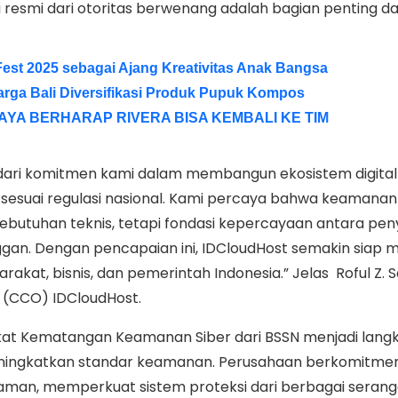
i resmi dari otoritas berwenang adalah bagian penting dar
Fest 2025 sebagai Ajang Kreativitas Anak Bangsa
arga Bali Diversifikasi Produk Pupuk Kompos
AYA BERHARAP RIVERA BISA KEMBALI KE TIM
a dari komitmen kami dalam membangun ekosistem digita
sesuai regulasi nasional. Kami percaya bahwa keamanan
ebutuhan teknis, tetapi fondasi kepercayaan antara pen
gan. Dengan pencapaian ini, IDCloudHost semakin siap
rakat, bisnis, dan pemerintah Indonesia.” Jelas Roful Z. 
r (CCO) IDCloudHost.
kat Kematangan Keamanan Siber dari BSSN menjadi lang
meningkatkan standar keamanan. Perusahaan berkomitme
aman, memperkuat sistem proteksi dari berbagai seranga