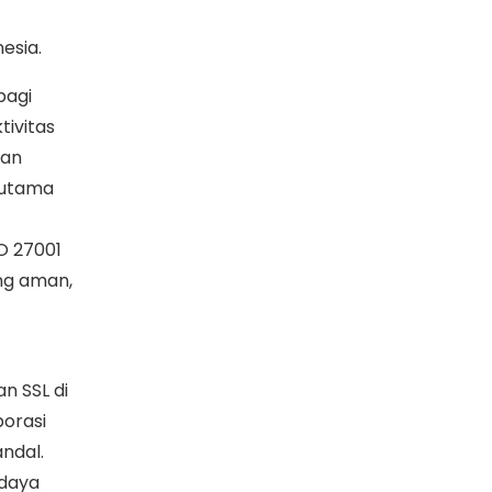
esia.
bagi
tivitas
gan
erutama
SO 27001
ng aman,
n SSL di
orasi
andal.
rdaya