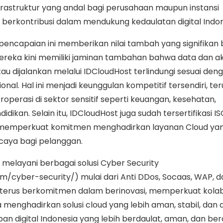
rastruktur yang andal bagi perusahaan maupun instansi
 berkontribusi dalam mendukung kedaulatan digital Indon
encapaian ini memberikan nilai tambah yang signifikan 
reka kini memiliki jaminan tambahan bahwa data dan ak
tau dijalankan melalui IDCloudHost terlindungi sesuai den
nal. Hal ini menjadi keunggulan kompetitif tersendiri, t
roperasi di sektor sensitif seperti keuangan, kesehatan,
dikan. Selain itu, IDCloudHost juga sudah tersertifikasi I
s memperkuat komitmen menghadirkan layanan Cloud ya
rcaya bagi pelanggan.
 melayani berbagai solusi Cyber Security
m/cyber-security/) mulai dari Anti DDos, Socaas, WAP, da
t terus berkomitmen dalam berinovasi, memperkuat kolab
 menghadirkan solusi cloud yang lebih aman, stabil, dan 
n digital Indonesia yang lebih berdaulat, aman, dan be