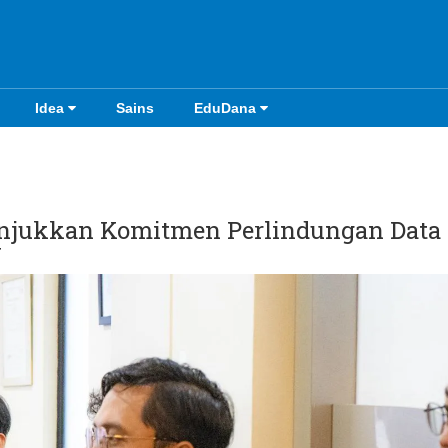
Idea
Sains
EduDana
njukkan Komitmen Perlindungan Data
N