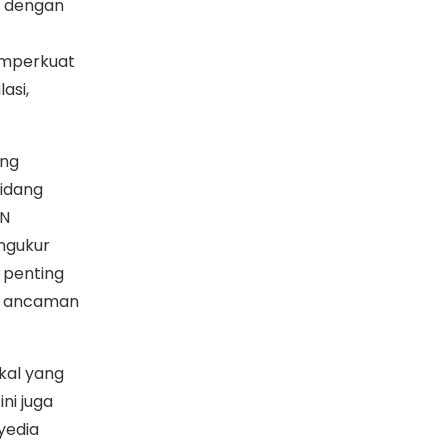
) dengan
emperkuat
asi,
ang
idang
SN
ngukur
 penting
pi ancaman
kal yang
ni juga
yedia