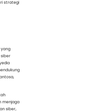
i strategi
l yang
 siber
yedia
 mendukung
Santosa,
kah
n menjaga
n siber,