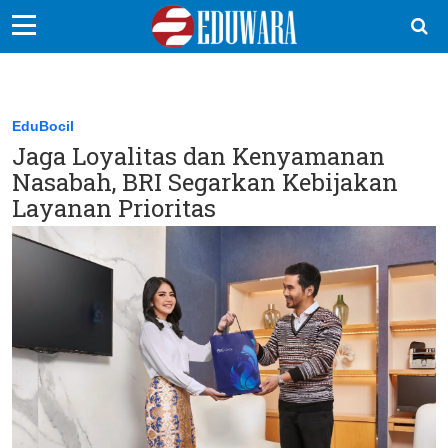
EduBocil
Sekolah Kita
EduBocil
Jaga Loyalitas dan Kenyamanan
Vokasi
Nasabah, BRI Segarkan Kebijakan
Kampus
Layanan Prioritas
Idea
Sains
EduDana
Ikuti Kami di: