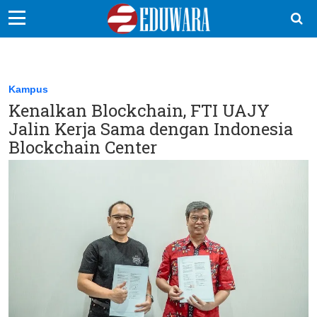
EduBocil
Sekolah Kita
Kampus
Kenalkan Blockchain, FTI UAJY
Vokasi
Jalin Kerja Sama dengan Indonesia
Kampus
Blockchain Center
Idea
Sains
EduDana
Ikuti Kami di: