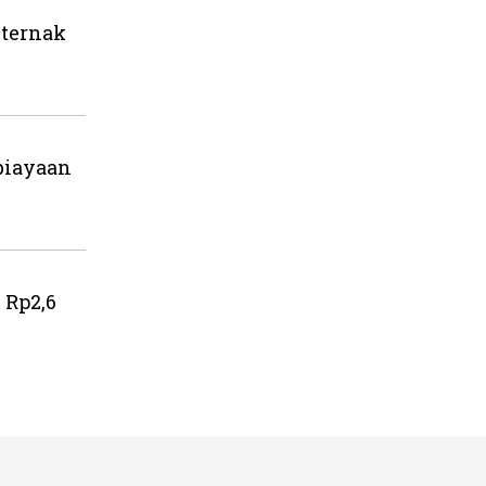
eternak
biayaan
 Rp2,6