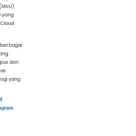
 (MoU)
i yang
 Cloud
 berbagai
yang
mpus dan
tas
logi yang
M
rogram