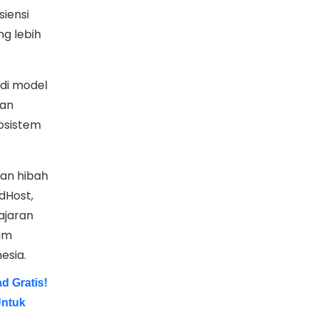
iensi
g lebih
adi model
kan
osistem
an hibah
dHost,
ajaran
am
esia.
d Gratis!
Untuk