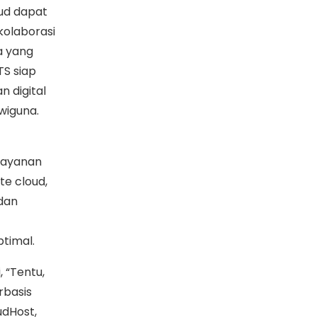
ud dapat
kolaborasi
a yang
TS siap
 digital
wiguna.
 layanan
te cloud,
dan
ptimal.
 “Tentu,
rbasis
udHost,