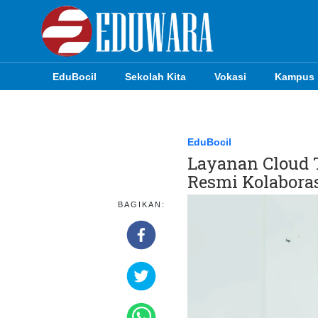
EduBocil
Sekolah Kita
Vokasi
Kampus
EduBocil
Sekolah Kita
EduBocil
Layanan Cloud 
Vokasi
Resmi Kolabora
Kampus
BAGIKAN:
Idea
Sains
EduDana