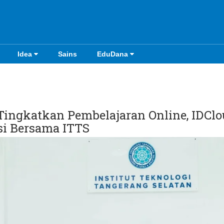
Idea
Sains
EduDana
Tingkatkan Pembelajaran Online, IDCl
si Bersama ITTS