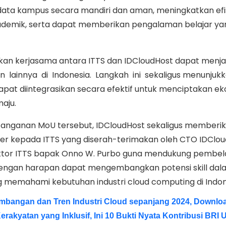
data kampus secara mandiri dan aman, meningkatkan efis
demik, serta dapat memberikan pengalaman belajar yan
apkan kerjasama antara ITTS dan IDCloudHost dapat menj
kan lainnya di Indonesia. Langkah ini sekaligus menunjuk
pat diintegrasikan secara efektif untuk menciptakan ek
aju.
nganan MoU tersebut, IDCloudHost sekaligus memberik
er kepada ITTS yang diserah-terimakan oleh CTO IDClou
ektor ITTS bapak Onno W. Purbo guna mendukung pembel
dengan harapan dapat mengembangkan potensi skill dal
memahami kebutuhan industri cloud computing di Indon
angan dan Tren Industri Cloud sepanjang 2024, Downloa
akyatan yang Inklusif, Ini 10 Bukti Nyata Kontribusi BRI 