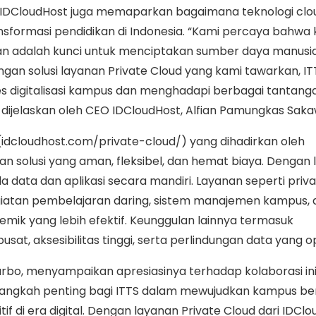
 IDCloudHost juga memaparkan bagaimana teknologi clo
ansformasi pendidikan di Indonesia. “Kami percaya bahwa 
kan adalah kunci untuk menciptakan sumber daya manusi
Dengan solusi layanan Private Cloud yang kami tawarkan, IT
 digitalisasi kampus dan menghadapi berbagai tantangan
 dijelaskan oleh CEO IDCloudHost, Alfian Pamungkas Saka
(idcloudhost.com/private-cloud/) yang dihadirkan oleh
 solusi yang aman, fleksibel, dan hemat biaya. Dengan
la data dan aplikasi secara mandiri. Layanan seperti priva
atan pembelajaran daring, sistem manajemen kampus, 
mik yang lebih efektif. Keunggulan lainnya termasuk
at, aksesibilitas tinggi, serta perlindungan data yang o
urbo, menyampaikan apresiasinya terhadap kolaborasi ini,
 langkah penting bagi ITTS dalam mewujudkan kampus be
if di era digital. Dengan layanan Private Cloud dari IDClo