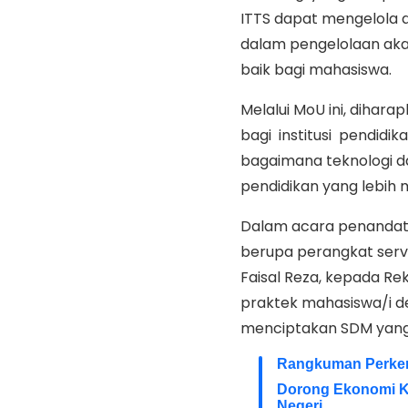
ITTS dapat mengelola 
dalam pengelolaan aka
baik bagi mahasiswa.
Melalui MoU ini, dihar
bagi institusi pendidi
bagaimana teknologi da
pendidikan yang lebih m
Dalam acara penandata
berupa perangkat serv
Faisal Reza, kepada R
praktek mahasiswa/i 
menciptakan SDM yang 
Rangkuman Perkemb
Dorong Ekonomi Ker
Negeri