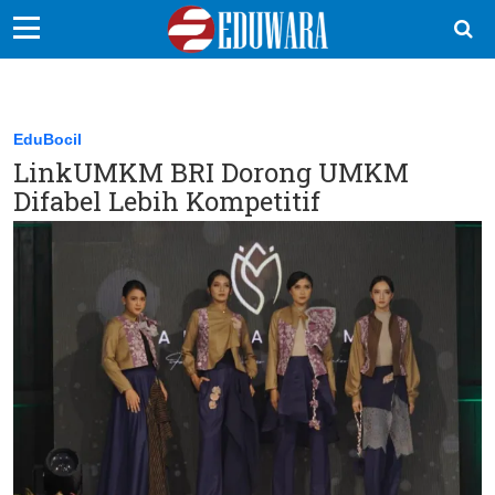
EduBocil
Sekolah Kita
EduBocil
LinkUMKM BRI Dorong UMKM
Vokasi
Difabel Lebih Kompetitif
Kampus
Idea
Sains
EduDana
Ikuti Kami di: