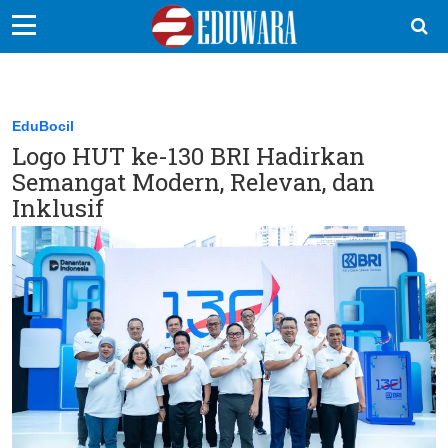
EduBocil
Sekolah Kita
EduBocil
Logo HUT ke-130 BRI Hadirkan
Vokasi
Semangat Modern, Relevan, dan
Kampus
Inklusif
Idea
Sains
EduDana
Ikuti Kami di: