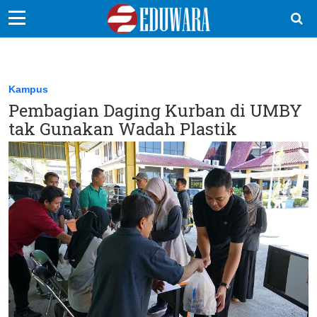
EduBocil
Sekolah Kita
Kampus
Pembagian Daging Kurban di UMBY
Vokasi
tak Gunakan Wadah Plastik
Kampus
Idea
Sains
EduDana
Ikuti Kami di: