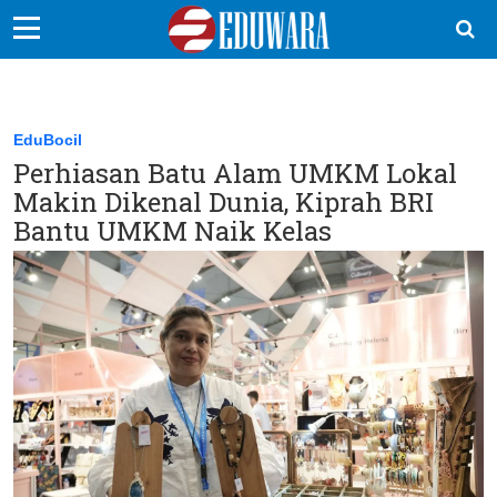
EduBocil
Sekolah Kita
EduBocil
Perhiasan Batu Alam UMKM Lokal
Vokasi
Makin Dikenal Dunia, Kiprah BRI
Kampus
Bantu UMKM Naik Kelas
Idea
Sains
EduDana
Ikuti Kami di: