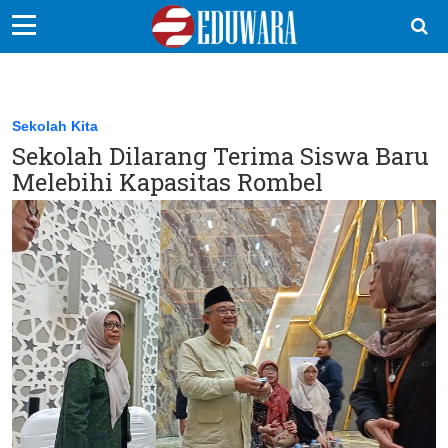
EduBocil
Sekolah Kita
Sekolah Kita
Sekolah Dilarang Terima Siswa Baru
Vokasi
Melebihi Kapasitas Rombel
Kampus
Idea
Sains
EduDana
Ikuti Kami di: