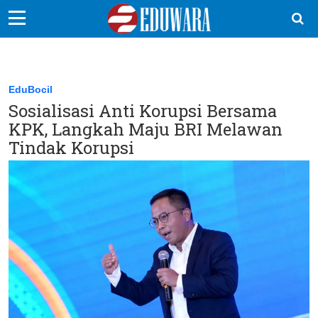
EduBocil
Sekolah Kita
EduBocil
Sosialisasi Anti Korupsi Bersama
Vokasi
KPK, Langkah Maju BRI Melawan
Kampus
Tindak Korupsi
Idea
Sains
EduDana
Ikuti Kami di: