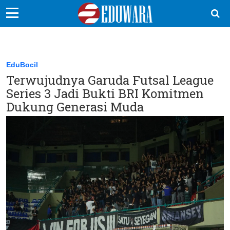
EduBocil
Sekolah Kita
EduBocil
Terwujudnya Garuda Futsal League
Vokasi
Series 3 Jadi Bukti BRI Komitmen
Kampus
Dukung Generasi Muda
Idea
Sains
EduDana
Ikuti Kami di: