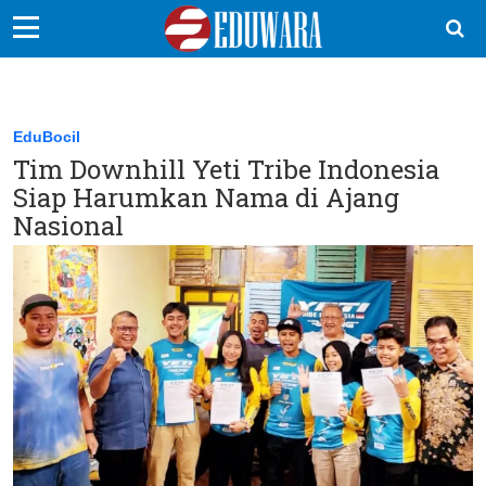
EduBocil
Sekolah Kita
EduBocil
Tim Downhill Yeti Tribe Indonesia
Vokasi
Siap Harumkan Nama di Ajang
Kampus
Nasional
Idea
Sains
EduDana
Ikuti Kami di: