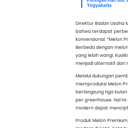
Peringati Hari Ibu
Yogyakarta
Direktur Badan Usaha 
bahwa terdapat perbe
konvensional. “Melon 
Berbeda dengan melon 
yang lebih wangi. Kualit
menjadi alternatif dari
Melalui dukungan pembe
memproduksi Melon Pre
berlangsung tiga bulan
per greenhouse. Hal in
modern dapat mencipta
Produk Melon Premium d