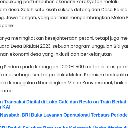
ndukung pertumbuhan ekonomi kerakyatan melalui
 desa. Salah satu kisah sukses datang dari Desa Bansar
, Jawa Tengah, yang berhasil mengembangkan
Melon 
oponik.
 hanya meningkatkan kesejahteraan petani, tetapi juga
uara Desa BRILiaN 2023, sebuah program unggulan BRI ya
 ekonomi desa yang inklusif dan berkelanjutan.
g Sindoro pada ketinggian 1.000–1.500 meter di atas pe
 dikenal sebagai sentra produksi Melon Premium berkualitas
liki keunggulan dibandingkan Melon Konvensional, baik da
 aroma.
Transaksi Digital di Loko Café dan Resto on Train Berkat
n KAI
Nasabah, BRI Buka Layanan Operasional Terbatas Periode