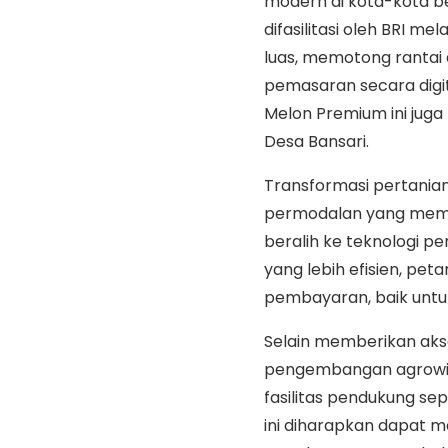
modern di kota-kota bes
difasilitasi oleh BRI m
luas, memotong rantai dis
pemasaran secara digi
Melon Premium ini juga 
Desa Bansari.
Transformasi pertanian 
permodalan yang memu
beralih ke teknologi p
yang lebih efisien, pe
pembayaran, baik untuk
Selain memberikan aks
pengembangan agrowis
fasilitas pendukung se
ini diharapkan dapat m