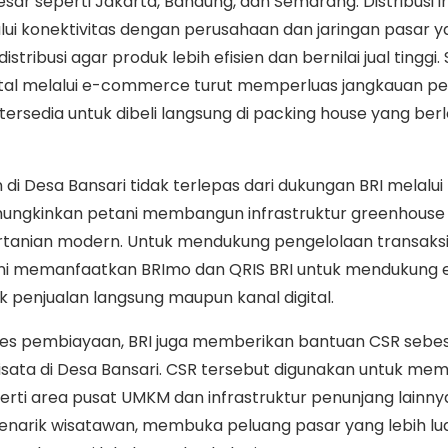
ar seperti Jakarta, Bandung, dan Semarang. Distribusi in
elalui konektivitas dengan perusahaan dan jaringan pasar y
tribusi agar produk lebih efisien dan bernilai jual tinggi. S
tal melalui e-commerce turut memperluas jangkauan p
tersedia untuk dibeli langsung di packing house yang berl
di Desa Bansari tidak terlepas dari dukungan BRI melalui
ngkinkan petani membangun infrastruktur greenhouse
ertanian modern. Untuk mendukung pengelolaan transaks
tani memanfaatkan BRImo
dan
QRIS BRI untuk mendukung ef
 penjualan langsung maupun kanal digital.
es pembiayaan, BRI juga memberikan bantuan CSR sebes
ata di Desa Bansari. CSR tersebut digunakan untuk me
perti area pusat UMKM dan infrastruktur penunjang lainny
enarik wisatawan, membuka peluang pasar yang lebih lua