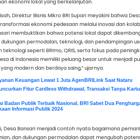
 ekonomi lokal yang berkelanjutan.
ah, Direktur Bisnis Mikro BRI Supari meyakini bahwa Des
ransformasi ekonomi pedesaan melalui inovasi dan kolab
nsari membuktikan bahwa potensi lokal dapat dikemban
 dukungan permodalan, teknologi, dan pendampingan us
eknologi seperti BRImo, QRIS, serta fokus pada pening
desa di Indonesia memiliki peluang besar untuk menjadi p
ang modern dan berdaya saing,” ujarnya.
yanan Keuangan Lewat 1 Juta AgenBRILink Saat Nataru
uncurkan Fitur Cardless Withdrawal, Transaksi Tanpa Kartu
i Badan Publik Terbaik Nasional, BRI Sabet Dua Pengharg
aan Informasi Publik 2024
ni, Desa Bansari menjadi contoh nyata bagaimana peman
rtanian, dan dukungan permodalan dapat mengubah potens