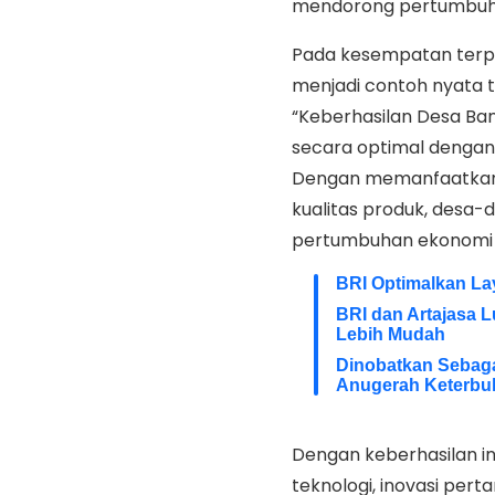
mendorong pertumbuhan
Pada kesempatan terpis
menjadi contoh nyata t
“Keberhasilan Desa Ba
secara optimal dengan
Dengan memanfaatkan t
kualitas produk, desa-
pertumbuhan ekonomi y
BRI Optimalkan La
BRI dan Artajasa L
Lebih Mudah
Dinobatkan Sebaga
Anugerah Keterbuk
Dengan keberhasilan i
teknologi, inovasi pe