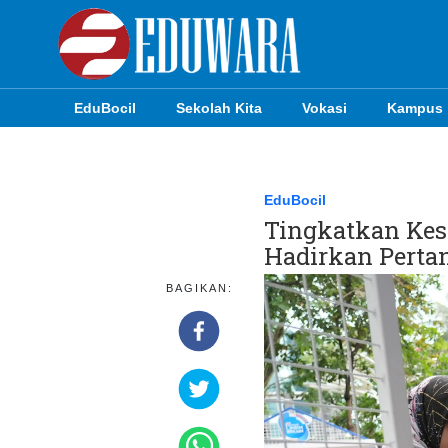
EduBocil
Sekolah Kita
Vokasi
Kampus
EduBocil
Sekolah Kita
EduBocil
Tingkatkan Kese
Vokasi
Hadirkan Pertan
Kampus
BAGIKAN:
Idea
Sains
EduDana