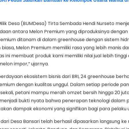
, BRI Peduli Salurkan Bantuan ke Kelompok Usaha Wanita di
Milik Desa (BUMDesa) Tirta Sembada Hendi Nurseto menj
daan antara Melon Premium yang diproduksinya dengan
Premium ditanam di dalam greenhouse dengan sistem hidr
biasa, Melon Premium memiliki rasa yang lebih manis d
as ini membuat produk kami memiliki nilai jual lebih tinggi
 melon impor,” ujarnya.
rdayaan ekosistem bisnis dari BRI, 24 greenhouse berha
mium dengan kualitas unggul. Dalam setiap periode pa
 sekali, petani mampu meraih omzet bersih hingga 20 juta
i menjadi bukti nyata bahwa penerapan teknologi dalam 
kan dampak ekonomi yang signifikan bagi para pelaku u
ari Desa Bansari telah berhasil dipasarkan langsung ke r