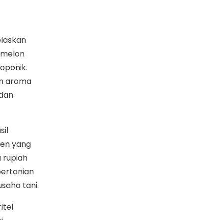
elaskan
 melon
oponik.
an aroma
 dan
sil
nen yang
 rupiah
pertanian
saha tani.
itel