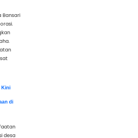
a Bansari
orasi.
gkan
aha.
katan
usat
 Kini
aan di
faatan
i desa