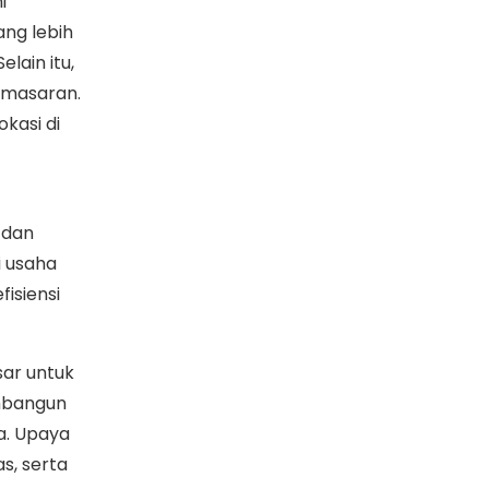
i
ang lebih
elain itu,
emasaran.
okasi di
 dan
i usaha
isiensi
ar untuk
mbangun
a. Upaya
s, serta