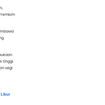
i,
Premium
 membawa
ng
rmukaan
 tinggi.
ri segi
 Libur