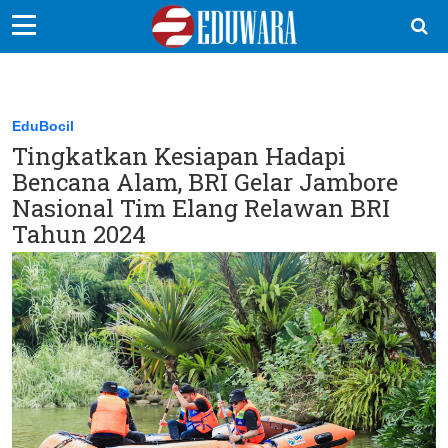
EduBocil
Sekolah Kita
EduBocil
Tingkatkan Kesiapan Hadapi
Vokasi
Bencana Alam, BRI Gelar Jambore
Kampus
Nasional Tim Elang Relawan BRI
Tahun 2024
Idea
Sains
EduDana
Ikuti Kami di: