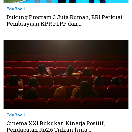
EduBocil
Dukung Program 3 Juta Rumah, BRI Perkuat
Pembiayaan KPR FLPP dan ...
EduBocil
Cinema XXI Bukukan Kinerja Positif,
Pendapatan Rp2,6 Triliun hing...