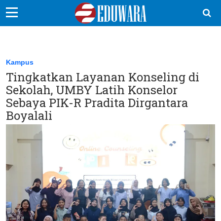
EduBocil
Sekolah Kita
Kampus
Tingkatkan Layanan Konseling di
Vokasi
Sekolah, UMBY Latih Konselor
Kampus
Sebaya PIK-R Pradita Dirgantara
Boyalali
Idea
Sains
EduDana
Ikuti Kami di: