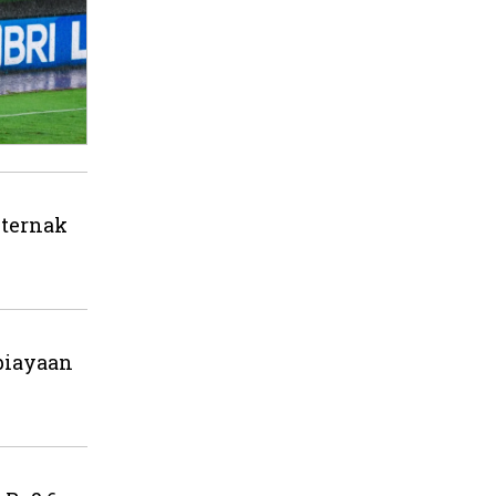
eternak
biayaan