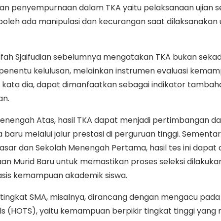
n penyempurnaan dalam TKA yaitu pelaksanaan ujian s
 boleh ada manipulasi dan kecurangan saat dilaksanakan u
tifah Sjaifudian sebelumnya mengatakan TKA bukan seka
penentu kelulusan, melainkan instrumen evaluasi kema
KA, kata dia, dapat dimanfaatkan sebagai indikator tamba
an.
Menengah Atas, hasil TKA dapat menjadi pertimbangan d
ru melalui jalur prestasi di perguruan tinggi. Sementara
asar dan Sekolah Menengah Pertama, hasil tes ini dapat
an Murid Baru untuk memastikan proses seleksi dilakuka
basis kemampuan akademik siswa.
i tingkat SMA, misalnya, dirancang dengan mengacu pad
lls (HOTS), yaitu kemampuan berpikir tingkat tinggi yang