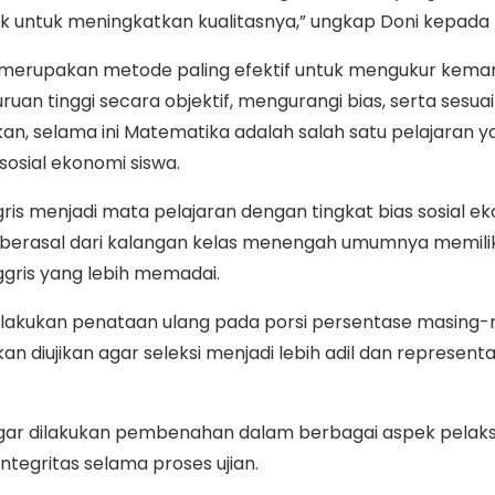
untuk meningkatkan kualitasnya,” ungkap Doni kepada 
A merupakan metode paling efektif untuk mengukur kem
uan tinggi secara objektif, mengurangi bias, serta sesua
an, selama ini Matematika adalah salah satu pelajaran y
sosial ekonomi siswa.
gris menjadi mata pelajaran dengan tingkat bias sosial e
g berasal dari kalangan kelas menengah umumnya memilik
gris yang lebih memadai.
dilakukan penataan ulang pada porsi persentase masing
n diujikan agar seleksi menjadi lebih adil dan representat
agar dilakukan pembenahan dalam berbagai aspek pelak
integritas selama proses ujian.