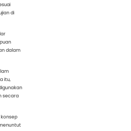
esuai
jian di
dar
mpuan
han dalam
alam
 itu,
 digunakan
n secara
a konsep
 menuntut