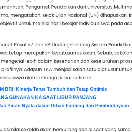
pemerintah. Pengamat Pendidikan dari Universitas Multime
ma, mengatakan, sejak Ujian Nasional (UN) dihapuskan, I
 objektif untuk menilai hasil belajar individu siswa pada a
amanat Pasal 57 dan 58 Undang-Undang Sistem Pendidikan
iswa tetap merupakan keputusan sekolah. Sebab, sekola
mengenal lebih dalam keseharian dan keseluruhan pros
 profilnya. Adapun TKA menjadi salah satu alat ukur untuk
ndividu siswa oleh lembaga di luar sekolah.
M BRI: Kinerja Terus Tumbuh dan Tetap Optimis
ANG GUNAKAN KA SAAT LIBUR PANJANG
atas Peran Nyata dalam Urban Farming dan Pemberdayaan
ulasi nilai sekolah akan berkurang dan di saat yang sama