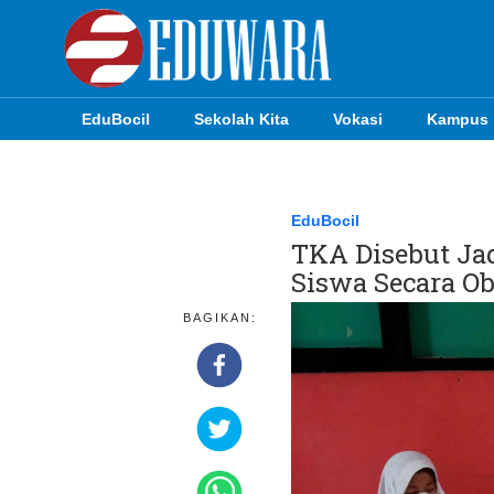
EduBocil
Sekolah Kita
Vokasi
Kampus
EduBocil
Sekolah Kita
EduBocil
TKA Disebut Jad
Vokasi
Siswa Secara Ob
Kampus
BAGIKAN:
Idea
Sains
EduDana