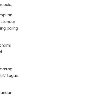
media.
ampuan
i standar
ang paling
konomi
i
-masing
if,” tegas
sanaan