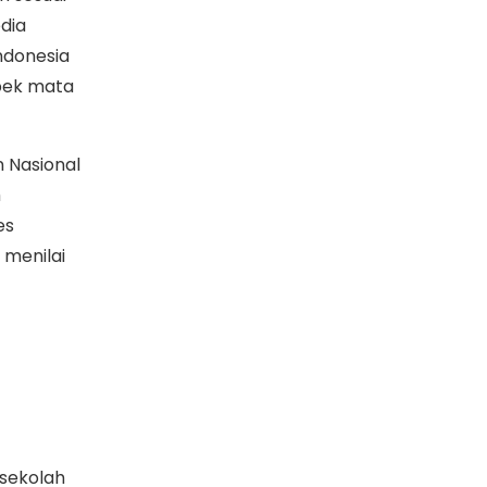
dia
ndonesia
spek mata
 Nasional
h
es
 menilai
 sekolah