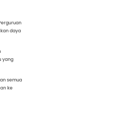
 Perguruan
gkan daya
h
u yang
uhan semua
kan ke