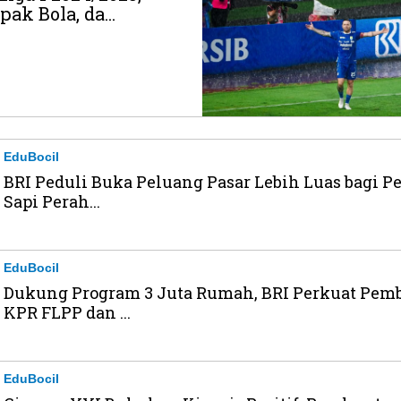
pak Bola, da...
EduBocil
BRI Peduli Buka Peluang Pasar Lebih Luas bagi P
Sapi Perah...
EduBocil
Dukung Program 3 Juta Rumah, BRI Perkuat Pem
KPR FLPP dan ...
EduBocil