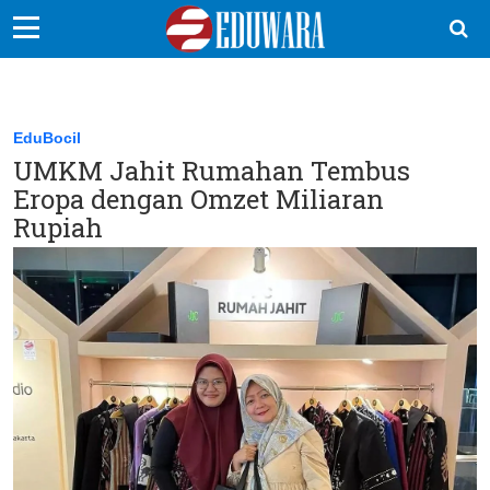
EduBocil
Sekolah Kita
EduBocil
UMKM Jahit Rumahan Tembus
Vokasi
Eropa dengan Omzet Miliaran
Kampus
Rupiah
Idea
Sains
EduDana
Ikuti Kami di: