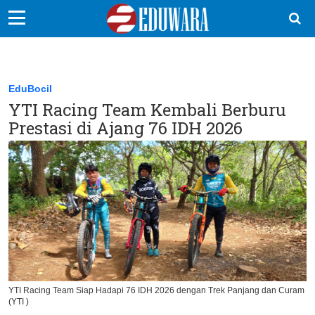
EduBocil
Sekolah Kita
EduBocil
YTI Racing Team Kembali Berburu
Vokasi
Prestasi di Ajang 76 IDH 2026
Kampus
Idea
Sains
EduDana
Ikuti Kami di:
YTI Racing Team Siap Hadapi 76 IDH 2026 dengan Trek Panjang dan Curam
(YTI )