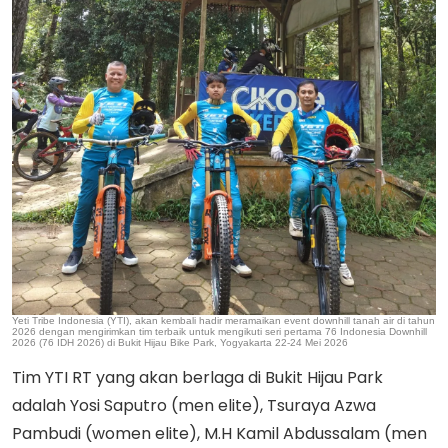
Yeti Tribe Indonesia (YTI), akan kembali hadir meramaikan event downhill tanah air di tahun
2026 dengan mengirimkan tim terbaik untuk mengikuti seri pertama 76 Indonesia Downhill
2026 (76 IDH 2026) di Bukit Hijau Bike Park, Yogyakarta 22-24 Mei 2026
Tim YTI RT yang akan berlaga di Bukit Hijau Park
adalah Yosi Saputro (men elite), Tsuraya Azwa
Pambudi (women elite), M.H Kamil Abdussalam (men