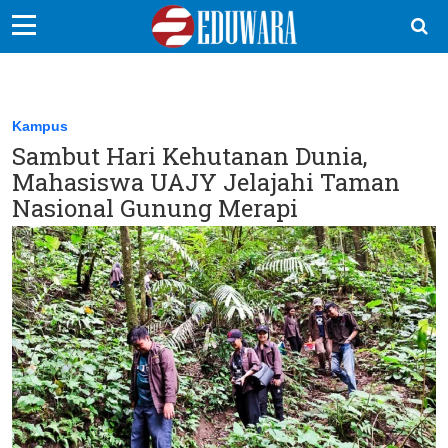
EduBocil
Sekolah Kita
Kampus
Sambut Hari Kehutanan Dunia,
Vokasi
Mahasiswa UAJY Jelajahi Taman
Kampus
Nasional Gunung Merapi
Idea
Sains
EduDana
Ikuti Kami di: