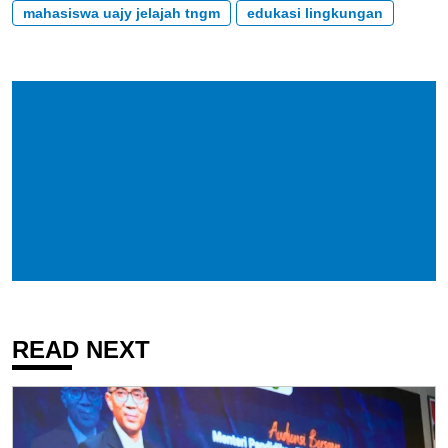
mahasiswa uajy jelajah tngm
edukasi lingkungan
READ NEXT