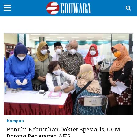
EduBocil
Sekolah Kita
Vokasi
Kampus
Idea
Sains
EduDana
Ikuti Kami di:
Kampus
Penuhi Kebutuhan Dokter Spesialis, UGM
Dorong Penerapan AHS