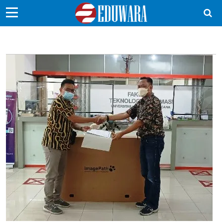
EduBocil
Sekolah Kita
Vokasi
Kampus
Idea
Sains
EduDana
Ikuti Kami di: