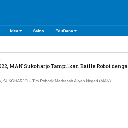
Idea
Sains
EduDana
a
022, MAN Sukoharjo Tampilkan Batlle Robot deng
, SUKOHARJO – Tim Robotik Madrasah Aliyah Negeri (MAN)...