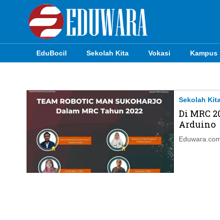
EduBocil
Sekolah Kita
Vokasi
Kampus
EduBocil
Sekolah Kita
Sekolah Kit
Di MRC 2
Vokasi
Arduino
Kampus
Eduwara.com
Idea
Sains
EduDana