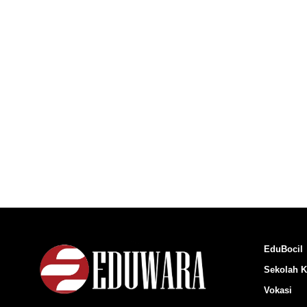
EduBocil
Sekolah K
Vokasi