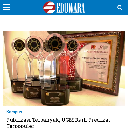
EduBocil
Sekolah Kita
Vokasi
Kampus
Idea
Sains
EduDana
Ikuti Kami di:
Kampus
Publikasi Terbanyak, UGM Raih Predikat
Terpopuler