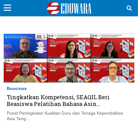
EduBocil
Sekolah Kita
Vokasi
Kampus
Idea
Sains
Beasiswa
EduDana
Tingkatkan Kompetensi, SEAQIL Beri
Beasiswa Pelatihan Bahasa Asin...
Pusat Peningkatan Kualitas Guru dan Tenaga Kependidikan
Ikuti Kami di:
Asia Teng...