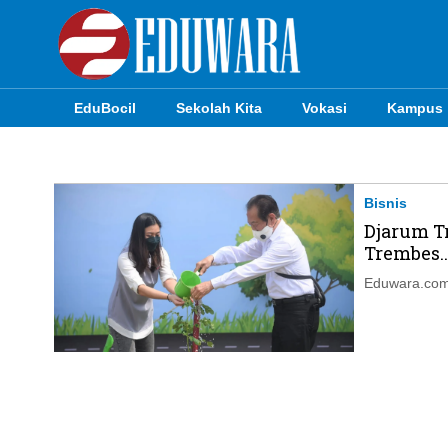
EduBocil
Sekolah Kita
Vokasi
Kampus
EduBocil
Sekolah Kita
Bisnis
Djarum Tr
Vokasi
Trembes..
Kampus
Eduwara.com
Idea
Sains
EduDana