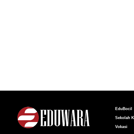
EduBocil
Sekolah K
Vokasi