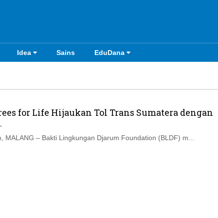
Idea
Sains
EduDana
ees for Life Hijaukan Tol Trans Sumatera dengan
.
, MALANG – Bakti Lingkungan Djarum Foundation (BLDF) m...