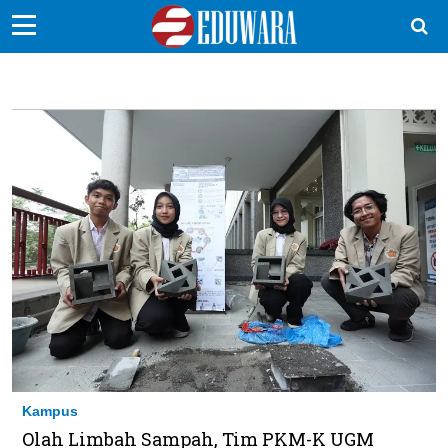
EduBocil
Sekolah Kita
Vokasi
Kampus
Idea
Sains
EduDana
Ikuti Kami di:
Kampus
Olah Limbah Sampah, Tim PKM-K UGM