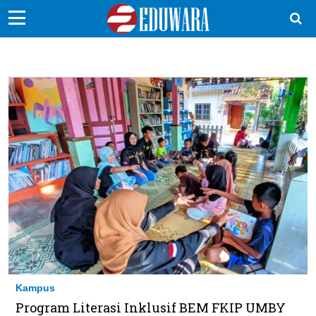
EduBocil
Sekolah Kita
Vokasi
Kampus
Idea
Sains
EduDana
Ikuti Kami di:
Kampus
Program Literasi Inklusif BEM FKIP UMBY