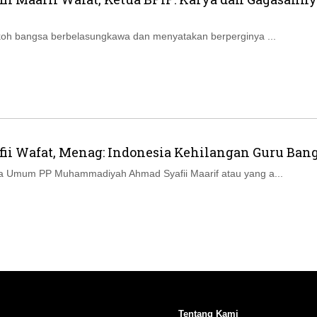
Ikuti Kami di:
oh bangsa berbelasungkawa dan menyatakan berperginya ...
fii Wafat, Menag: Indonesia Kehilangan Guru Ban
a Umum PP Muhammadiyah Ahmad Syafii Maarif atau yang a...
Tentang Kami