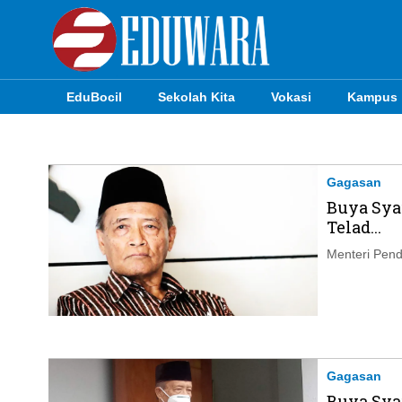
EduBocil
Sekolah Kita
Vokasi
Kampus
EduBocil
Sekolah Kita
Gagasan
Buya Sya
Vokasi
Telad...
Kampus
Menteri Pend
Idea
Sains
EduDana
Gagasan
Buya Sya