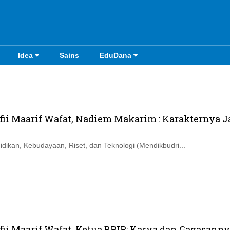
Idea
Sains
EduDana
fii Maarif Wafat, Nadiem Makarim : Karakternya J
idikan, Kebudayaan, Riset, dan Teknologi (Mendikbudri...
fii Maarif Wafat, Ketua BPIP: Karya dan Gagasann