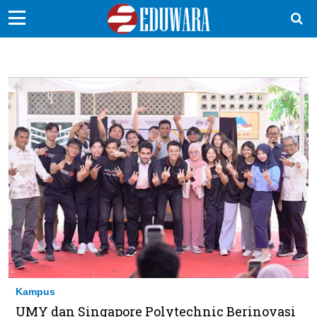
EduBocil
Sekolah Kita
Vokasi
Kampus
Idea
Sains
EduDana
Ikuti Kami di:
Kampus
UMY dan Singapore Polytechnic Berinovasi