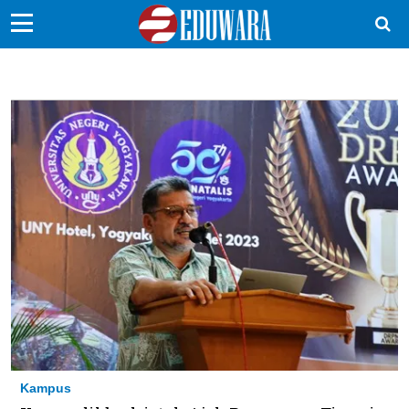
EduBocil
Sekolah Kita
Vokasi
Kampus
Idea
Sains
EduDana
Ikuti Kami di:
Kampus