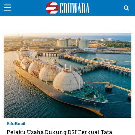
EduBocil
Sekolah Kita
Vokasi
Kampus
Idea
Sains
EduDana
Ikuti Kami di:
EduBocil
Pelaku Usaha Dukung DSI Perkuat Tata