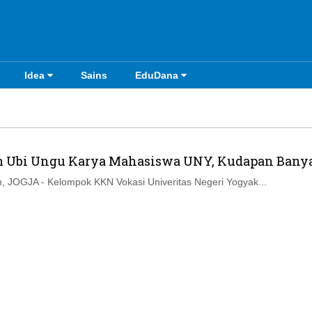
Idea
Sains
EduDana
m Ubi Ungu Karya Mahasiswa UNY, Kudapan Banya
 JOGJA - Kelompok KKN Vokasi Univeritas Negeri Yogyak...