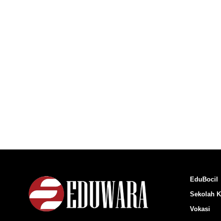
EduBocil
Sekolah K
Vokasi