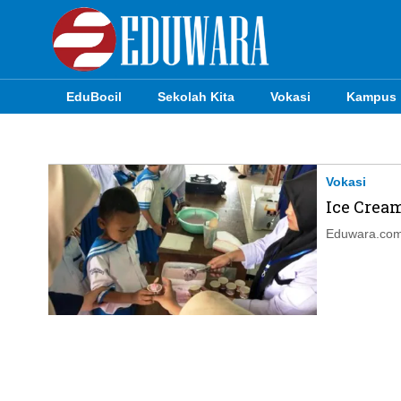
EduBocil
Sekolah Kita
Vokasi
Kampus
EduBocil
Sekolah Kita
Vokasi
Ice Crea
Vokasi
Eduwara.com,
Kampus
Idea
Sains
EduDana